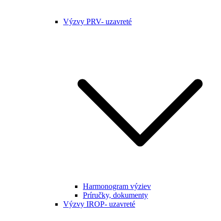
Výzvy PRV- uzavreté
Harmonogram výziev
Príručky, dokumenty
Výzvy IROP- uzavreté