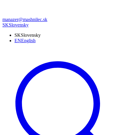
manazer@mashnilec.sk
SK
Slovensky
SK
Slovensky
EN
English