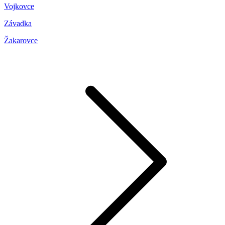
Vojkovce
Závadka
Žakarovce