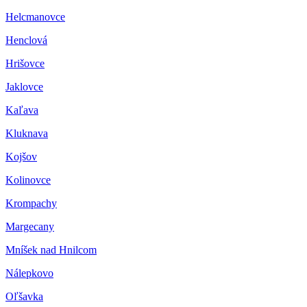
Helcmanovce
Henclová
Hrišovce
Jaklovce
Kaľava
Kluknava
Kojšov
Kolinovce
Krompachy
Margecany
Mníšek nad Hnilcom
Nálepkovo
Oľšavka