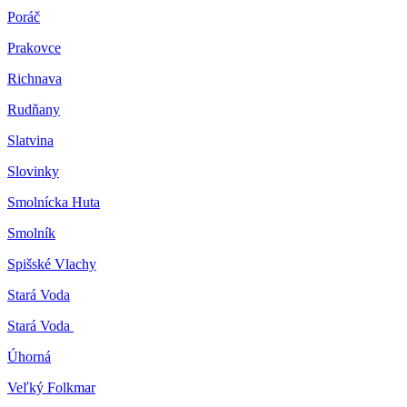
Poráč
Prakovce
Richnava
Rudňany
Slatvina
Slovinky
Smolnícka Huta
Smolník
Spišské Vlachy
Stará Voda
Stará Voda
Úhorná
Veľký Folkmar